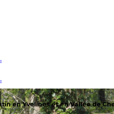
t
t
ntin en Yvelines et en Vallée de C