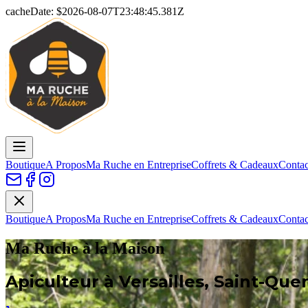
cacheDate: $
2026-08-07T23:48:45.381Z
Boutique
A Propos
Ma Ruche en Entreprise
Coffrets & Cadeaux
Contac
Boutique
A Propos
Ma Ruche en Entreprise
Coffrets & Cadeaux
Contac
Ma Ruche à la Maison
Apiculteur à Versailles, Saint-Que